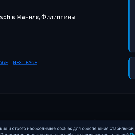
insph в Маниле, Филиппины
AGE
NEXT PAGE
© 2026 Проект Da
стемы Dash и событий
ие и строго необходимые cookies для обеспечения стабильной
кон
 Продолжая использовать наш сайт, вы соглашаетесь с нашей
По