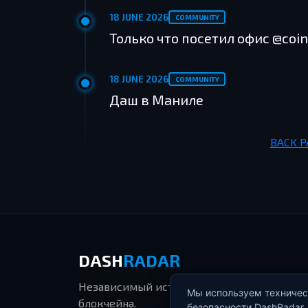
18 JUNE 2026
COMMUNITY
Только что посетил офис @co
18 JUNE 2026
COMMUNITY
Даш в Маниле
BACK P
DASH
RADAR
Независимый источник обновлений экоси
Мы используем техническ
блокчейна.
безопасности DashRadar.