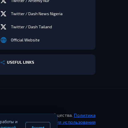
Twitter / Artemiy Nur
Twitter / Dash News Nigeria
Twitter / Dash Tailand
Official Website
USEFUL LINKS
shRadar. Создано для сообщества.
Политика
 работы и
фиденциальности
-
Условия использования
литикой
Accept