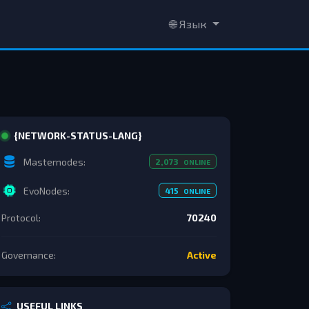
🌐 Язык
{NETWORK-STATUS-LANG}
Masternodes:
2,073
ONLINE
EvoNodes:
415
ONLINE
Protocol:
70240
Governance:
Active
USEFUL LINKS