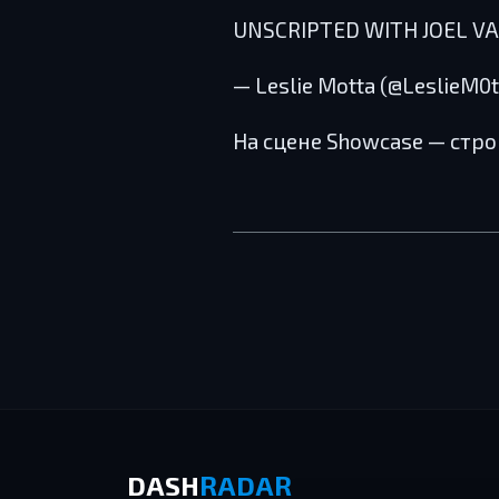
UNSCRIPTED WITH JOEL V
— Leslie Motta (@LeslieM0t
На сцене Showcase — стро
DASH
RADAR