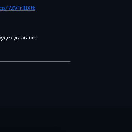
.co/7ZV1rIBXtk
будет дальше: