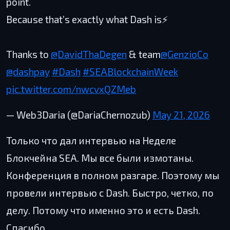
point.
Because that’s exactly what Dash is⚡
Thanks to
@DavidThaDegen
& team
@GenzioCo
@dashpay
#Dash
#SEABlockchainWeek
pic.twitter.com/nwcvxQZMeb
— Web3Daria (@DariaChernozub)
May 21, 2026
Только что дал интервью на Неделе
Блокчейна SEA. Мы все были измотаны.
Конференция в полном разгаре. Поэтому мы
провели интервью с Dash. Быстро, четко, по
делу. Потому что именно это и есть Dash.
Спасибо