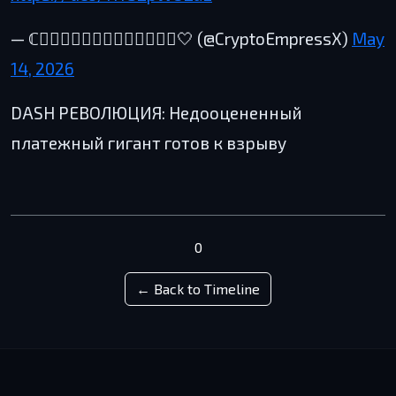
— ℂ𝕣𝕪𝕡𝕥𝕠𝔼𝕞𝕡𝕣𝕖𝕤𝕤🤍 (@CryptoEmpressX)
May
14, 2026
DASH РЕВОЛЮЦИЯ: Недооцененный
платежный гигант готов к взрыву
0
← Back to Timeline