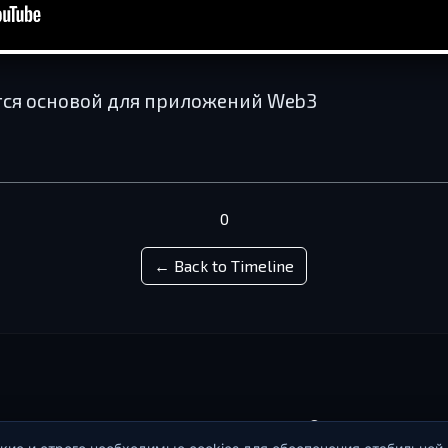
тся основой для приложений Web3
0
← Back to Timeline
© 2026 Проект Da
стемы Dash и событий