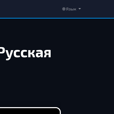
🌐 Язык
Русская