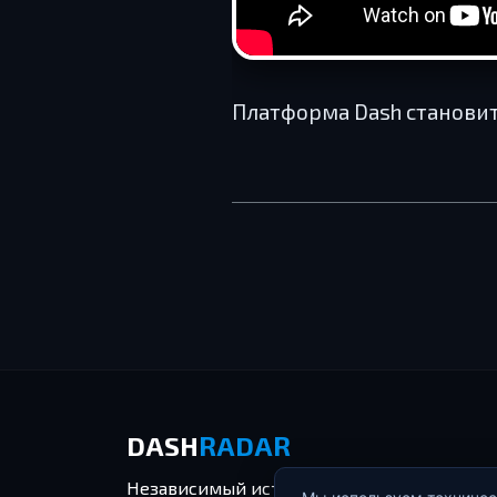
Платформа Dash станови
DASH
RADAR
Независимый источник обновлений экоси